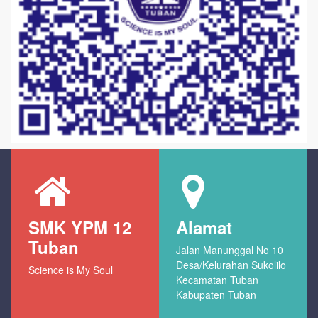
SMK YPM 12
Alamat
Tuban
Jalan Manunggal No 10
Desa/Kelurahan Sukolilo
Science is My Soul
Kecamatan Tuban
Kabupaten Tuban