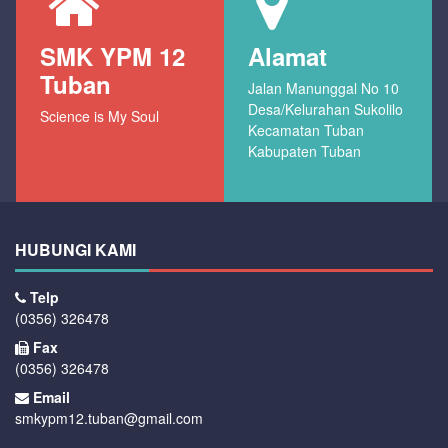
SMK YPM 12
Alamat
Tuban
Jalan Manunggal No 10
Desa/Kelurahan Sukolilo
Science is My Soul
Kecamatan Tuban
Kabupaten Tuban
HUBUNGI KAMI
Telp
(0356) 326478
Fax
(0356) 326478
Email
smkypm12.tuban@gmail.com