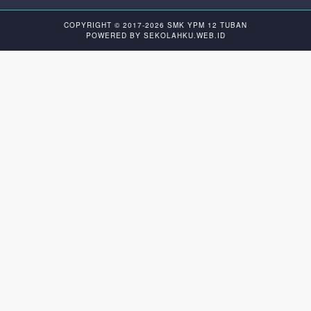
COPYRIGHT © 2017-2026
SMK YPM 12 TUBAN
POWERED BY
SEKOLAHKU.WEB.ID