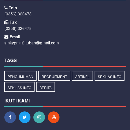
Telp
(0356) 326478
Fax
(0356) 326478
Email
smkypm12.tuban@gmail.com
TAGS
PENGUMUMAN
RECRUITMENT
ARTIKEL
SEKILAS INFO
SEKILAS-INFO
BERITA
IKUTI KAMI